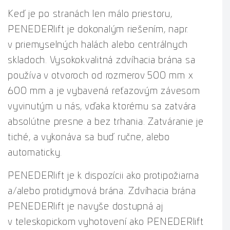
Keď je po stranách len málo priestoru,
PENEDERlift je dokonalým riešením, napr.
v priemyselných halách alebo centrálnych
skladoch. Vysokokvalitná zdvíhacia brána sa
používa v otvoroch od rozmerov 500 mm x
600 mm a je vybavená reťazovým závesom
vyvinutým u nás, vďaka ktorému sa zatvára
absolútne presne a bez trhania. Zatváranie je
tiché, a vykonáva sa buď ručne, alebo
automaticky.
PENEDERlift je k dispozícii ako protipožiarna
a/alebo protidymová brána. Zdvíhacia brána
PENEDERlift je navyše dostupná aj
v teleskopickom vyhotovení ako PENEDERlift