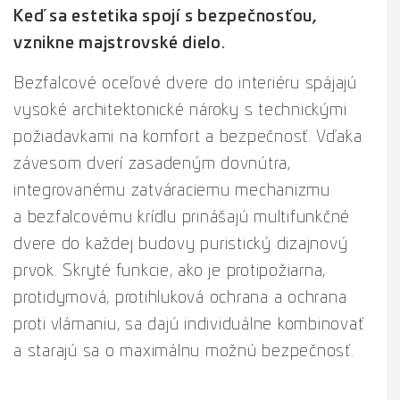
Keď sa estetika spojí s bezpečnosťou,
vznikne majstrovské dielo.
Bezfalcové oceľové dvere do interiéru spájajú
vysoké architektonické nároky s technickými
požiadavkami na komfort a bezpečnosť. Vďaka
závesom dverí zasadeným dovnútra,
integrovanému zatváraciemu mechanizmu
a bezfalcovému krídlu prinášajú multifunkčné
dvere do každej budovy puristický dizajnový
prvok. Skryté funkcie, ako je protipožiarna,
protidymová, protihluková ochrana a ochrana
proti vlámaniu, sa dajú individuálne kombinovať
a starajú sa o maximálnu možnú bezpečnosť.