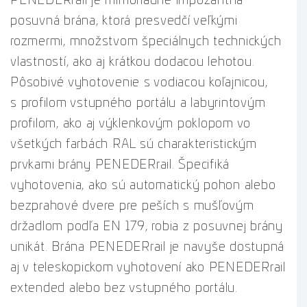
PENEDERrail je mimoriadne impozantná
posuvná brána, ktorá presvedčí veľkými
rozmermi, množstvom špeciálnych technických
vlastností, ako aj krátkou dodacou lehotou.
Pôsobivé vyhotovenie s vodiacou koľajnicou,
s profilom vstupného portálu a labyrintovým
profilom, ako aj výklenkovým poklopom vo
všetkých farbách RAL sú charakteristickým
prvkami brány PENEDERrail. Špecifiká
vyhotovenia, ako sú automatický pohon alebo
bezprahové dvere pre peších s mušľovým
držadlom podľa EN 179, robia z posuvnej brány
unikát. Brána PENEDERrail je navyše dostupná
aj v teleskopickom vyhotovení ako PENEDERrail
extended alebo bez vstupného portálu.