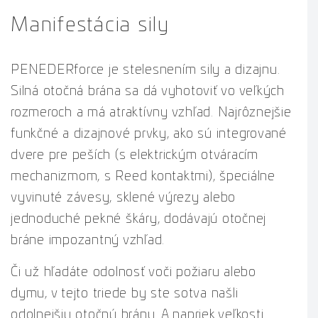
Manifestácia sily
PENEDERforce je stelesnením sily a dizajnu.
Silná otočná brána sa dá vyhotoviť vo veľkých
rozmeroch a má atraktívny vzhľad. Najrôznejšie
funkčné a dizajnové prvky, ako sú integrované
dvere pre peších (s elektrickým otváracím
mechanizmom, s Reed kontaktmi), špeciálne
vyvinuté závesy, sklené výrezy alebo
jednoduché pekné škáry, dodávajú otočnej
bráne impozantný vzhľad.
Či už hľadáte odolnosť voči požiaru alebo
dymu, v tejto triede by ste sotva našli
odolnejšiu otočnú bránu. A napriek veľkosti